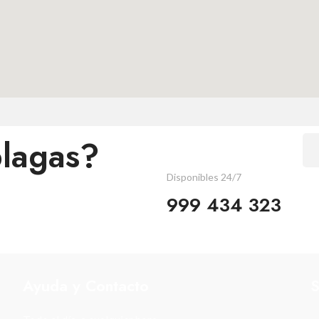
plagas?
Disponibles 24/7
999 434 323
Ayuda y Contacto
S