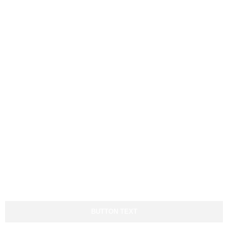
Nosotros
Nosotros
Documentación
Ver servicios
Ver sectores
Ayuda y Contacto
Todo el día, a cualquier hora
contigo
BUTTON TEXT