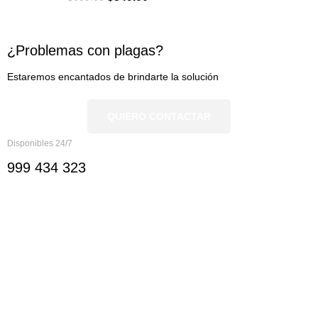
¿Problemas con plagas?
Estaremos encantados de brindarte la solución
QUIERO CONTACTAR
Disponibles 24/7
999 434 323
Nosotros
Nosotros
Documentación
Ver servicios