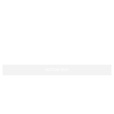
Ver servicios
Ver sectores
Ayuda y Contacto
Todo el día, a cualquier hora
contigo
BUTTON TEXT
Socios fundadores: