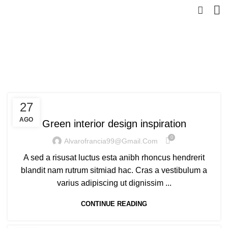
Tag Archives: Inspiratio
HOME
POSTS TAGGED "INSPIRATIO"
INSPIRATION
27
AGO
Green interior design inspiration
0
Alvarofrancia99@gmail.com
A sed a risusat luctus esta anibh rhoncus hendrerit
blandit nam rutrum sitmiad hac. Cras a vestibulum a
varius adipiscing ut dignissim ...
CONTINUE READING