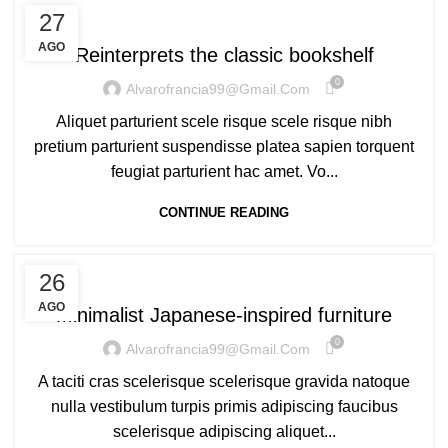
DESIGN TRENDS
27
AGO
Reinterprets the classic bookshelf
0
Alvarofrancia99@gmail.com
Aliquet parturient scele risque scele risque nibh
pretium parturient suspendisse platea sapien torquent
feugiat parturient hac amet. Vo...
CONTINUE READING
INSPIRATION
26
AGO
Minimalist Japanese-inspired furniture
0
Alvarofrancia99@gmail.com
A taciti cras scelerisque scelerisque gravida natoque
nulla vestibulum turpis primis adipiscing faucibus
scelerisque adipiscing aliquet...