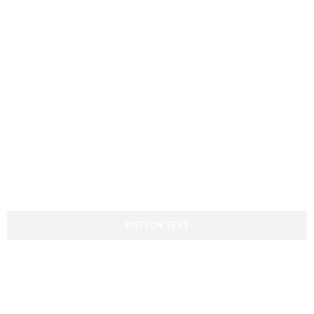
Nosotros
Documentación
Ver servicios
Ver sectores
Ayuda y Contacto
Todo el día, a cualquier hora
contigo
BUTTON TEXT