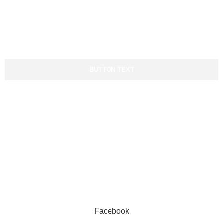
Todo el día, a cualquier hora
contigo
BUTTON TEXT
Socios fundadores:
© Copyright 2022 – Todos los derechos reservados por Cruz
Verde S.A
Facebook