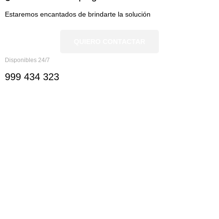
Estaremos encantados de brindarte la solución
QUIERO CONTACTAR
Disponibles 24/7
999 434 323
Nosotros
Nosotros
Documentación
Ver servicios
Ver sectores
Ayuda y Contacto