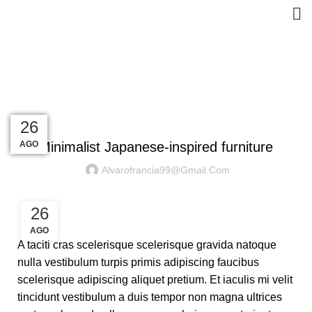
Blog
HOME
INSPIRATION
INSPIRATION
27
27
27
27
27
26
AGO
AGO
AGO
AGO
AGO
AGO
Minimalist Japanese-inspired furniture
Alvarofrancia99@gmail.com
26
AGO
A taciti cras scelerisque scelerisque gravida natoque
nulla vestibulum turpis primis adipiscing faucibus
scelerisque adipiscing aliquet pretium. Et iaculis mi velit
tincidunt vestibulum a duis tempor non magna ultrices