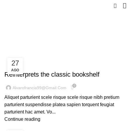
Tag Archives: Table
HOME
POSTS TAGGED "TABLE"
27
DESIGN TRENDS
AGO
Reinterprets the classic bookshelf
0
Alvarofrancia99@gmail.com
Aliquet parturient scele risque scele risque nibh pretium
parturient suspendisse platea sapien torquent feugiat
parturient hac amet. Vo...
Continue reading