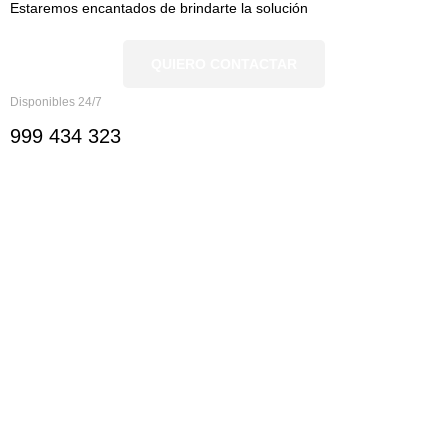
Estaremos encantados de brindarte la solución
QUIERO CONTACTAR
Disponibles 24/7
999 434 323
Nosotros
Nosotros
Documentación
Ver servicios
Ver sectores
Ayuda y Contacto