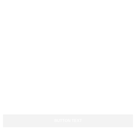
Nosotros
Nosotros
Documentación
Ver servicios
Ver sectores
Ayuda y Contacto
Todo el día, a cualquier hora
contigo
BUTTON TEXT