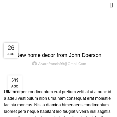
Blog
HOME
DECORATION
DECORATION
27
27
26
26
AGO
AGO
AGO
AGO
New home decor from John Doerson
Alvarofrancia99@gmail.com
26
AGO
Ullamcorper condimentum erat pretium velit at ut a nunc id
a adeu vestibulum nibh urna nam consequat erat molestie
lacinia rhoncus. Nisi a diamida himenaeos condimentum
laoreet pera neque habitant leo feugiat viverra nisl sagittis