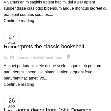
Vivamus enim sagittis aptent hac mi dui a per aptent
suspendisse cras odio bibendum augue rhoncus laoreet dui
praesent sodales sodales....
Continue reading
27
DESIGN TRENDS
AGO
Reinterprets the classic bookshelf
0
By
Alvarofrancia99@gmail.com
Aliquet parturient scele risque scele risque nibh pretium
parturient suspendisse platea sapien torquent feugiat
parturient hac amet. Vo...
Continue reading
26
DECORATION
AGO
New home decor from John Doerson