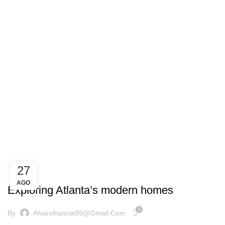
Blog
27
DECORATION
AGO
Exploring Atlanta’s modern homes
0
By
Alvarofrancia99@gmail.com