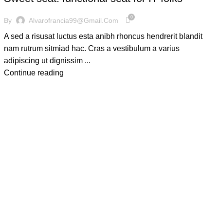
0
By
Alvarofrancia99@gmail.com
A sed a risusat luctus esta anibh rhoncus hendrerit blandit
nam rutrum sitmiad hac. Cras a vestibulum a varius
adipiscing ut dignissim ...
Continue reading