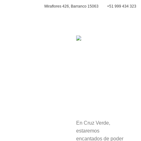
Miraflores 426, Barranco 15063
+51 999 434 323
CONTACTAR
Si tienes
¿Una
consultas,
vida sin
será un
plagas?
placer
Sí existe.
atenderte
En Cruz Verde,
Nombres
estaremos
encantados de poder