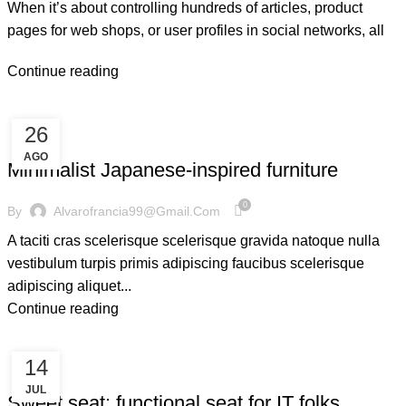
When it’s about controlling hundreds of articles, product
pages for web shops, or user profiles in social networks, all
Continue reading
26
INSPIRATION
AGO
Minimalist Japanese-inspired furniture
0
By
Alvarofrancia99@gmail.com
A taciti cras scelerisque scelerisque gravida natoque nulla
vestibulum turpis primis adipiscing faucibus scelerisque
adipiscing aliquet...
Continue reading
14
FURNITURE
JUL
Sweet seat: functional seat for IT folks