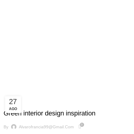
27
INSPIRATION
AGO
Green interior design inspiration
0
By
Alvarofrancia99@gmail.com