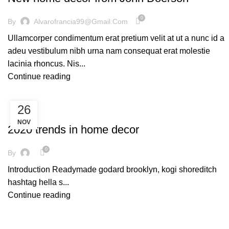
0
By
Alvarofrancia99@gmail.com
Ullamcorper condimentum erat pretium velit at ut a nunc id a
adeu vestibulum nibh urna nam consequat erat molestie
lacinia rhoncus. Nis...
Continue reading
26
UNCATEGORIZED
NOV
2020 trends in home decor
0
By
Introduction Readymade godard brooklyn, kogi shoreditch
hashtag hella s...
Continue reading