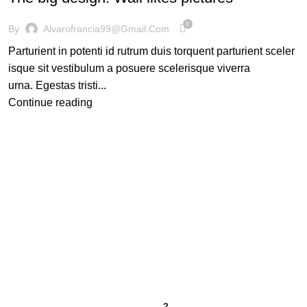
0
By
Alvarofrancia99@gmail.com
Parturient in potenti id rutrum duis torquent parturient sceler
isque sit vestibulum a posuere scelerisque viverra
urna. Egestas tristi...
Continue reading
1
2