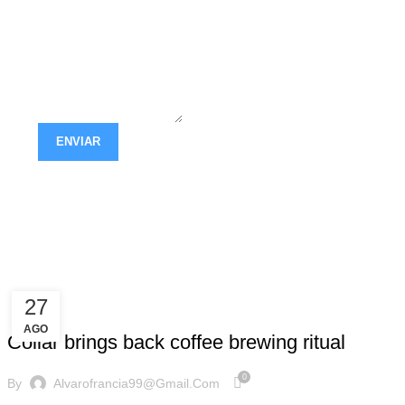
ENVIAR
27
FURNITURE
AGO
Collar brings back coffee brewing ritual
0
By
Alvarofrancia99@gmail.com