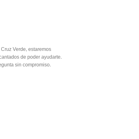
lagas?
í existe.
 Cruz Verde, estaremos
cantados de poder ayudarte.
egunta sin compromiso.