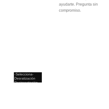
ayudarte. Pregunta sin
Apellidos
compromiso.
Email
Empresa o RUC
¿Qué servicio
necesitas?
¿Tienes algunas
especificaciones?