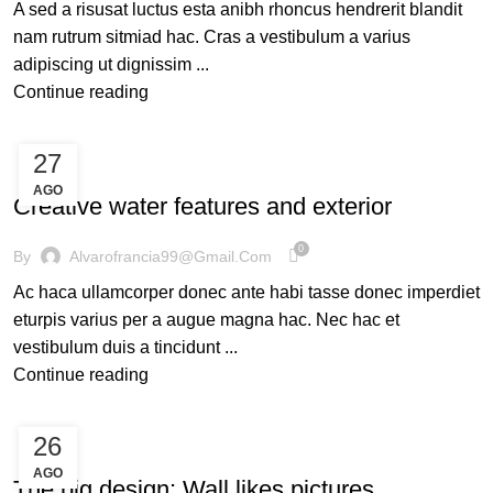
A sed a risusat luctus esta anibh rhoncus hendrerit blandit
nam rutrum sitmiad hac. Cras a vestibulum a varius
adipiscing ut dignissim ...
Continue reading
27
DECORATION
AGO
Creative water features and exterior
0
By
Alvarofrancia99@gmail.com
Ac haca ullamcorper donec ante habi tasse donec imperdiet
eturpis varius per a augue magna hac. Nec hac et
vestibulum duis a tincidunt ...
Continue reading
26
DESIGN TRENDS
AGO
The big design: Wall likes pictures