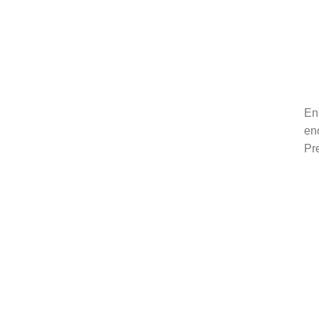
consultas,
p
será un placer
S
atenderte
En
Nombres
en
Pr
Apellidos
Email
Empresa o RUC