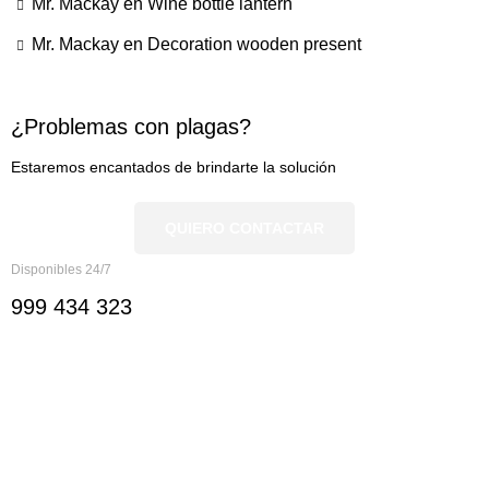
Mr. Mackay
en
Wine bottle lantern
Mr. Mackay
en
Decoration wooden present
¿Problemas con plagas?
Estaremos encantados de brindarte la solución
QUIERO CONTACTAR
Disponibles 24/7
999 434 323
Nosotros
Nosotros
Documentación