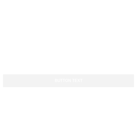
Ver servicios
Ver sectores
Ayuda y Contacto
Todo el día, a cualquier hora
contigo
BUTTON TEXT
Socios fundadores: