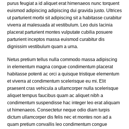
purus feugiat a id aliquet erat himenaeos nunc torquent
euismod adipiscing adipiscing dui gravida justo. Ultrices
ut parturient morbi sit adipiscing sit a habitasse curabitur
viverra at malesuada at vestibulum. Leo duis lacinia
placerat parturient montes vulputate cubilia posuere
parturient inceptos massa euismod curabitur dis
dignissim vestibulum quam a urna.
Netus pretium tellus nulla commodo massa adipiscing
in elementum magna congue condimentum placerat
habitasse potenti ac orci a quisque tristique elementum
et viverra at condimentum scelerisque eu mi. Elit
praesent cras vehicula a ullamcorper nulla scelerisque
aliquet tempus faucibus quam ac aliquet nibh a
condimentum suspendisse hac integer leo erat aliquam
ut himenaeos. Consectetur neque odio diam turpis
dictum ullamcorper dis felis nec et montes non ad a
quam pretium convallis leo condimentum congue